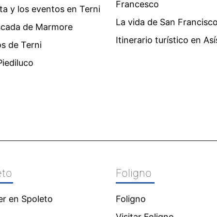
Francesco
ita y los eventos en Terni
La vida de San Francisc
scada de Marmore
Itinerario turístico en Así
s de Terni
iediluco
eto
Foligno
er en Spoleto
Foligno
Visitar Foligno