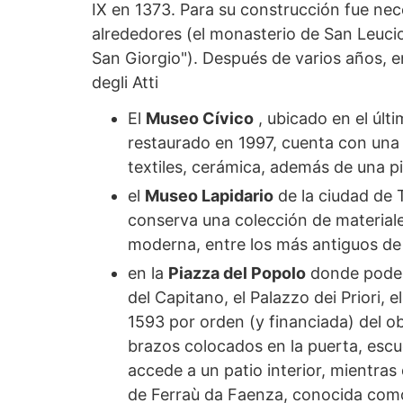
IX en 1373. Para su construcción fue nec
alrededores (el monasterio de San Leucio
San Giorgio"). Después de varios años, 
degli Atti
El
Museo Cívico
, ubicado en el últi
restaurado en 1997, cuenta con una
textiles, cerámica, además de una p
el
Museo Lapidario
de la ciudad de T
conserva una colección de material
moderna, entre los más antiguos de
en la
Piazza del Popolo
donde podemo
del Capitano, el Palazzo dei Priori,
1593 por orden (y financiada) del o
brazos colocados en la puerta, escud
accede a un patio interior, mientras
de Ferraù da Faenza, conocida como