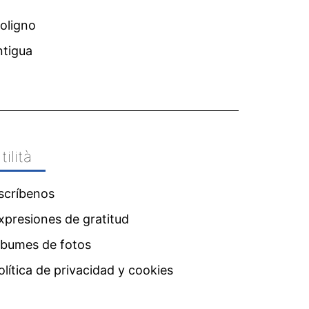
Foligno
ntigua
tilità
scríbenos
xpresiones de gratitud
lbumes de fotos
olítica de privacidad y cookies