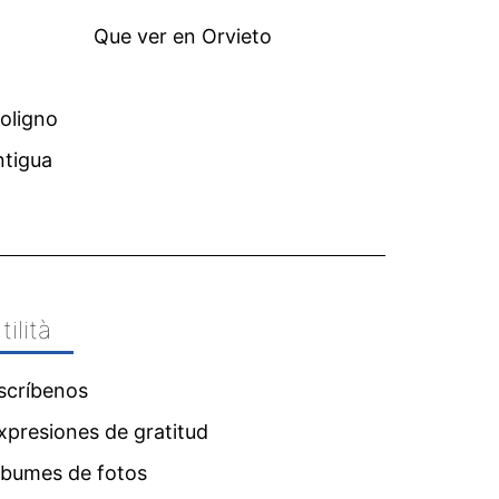
Que ver en Orvieto
Foligno
ntigua
tilità
scríbenos
xpresiones de gratitud
lbumes de fotos