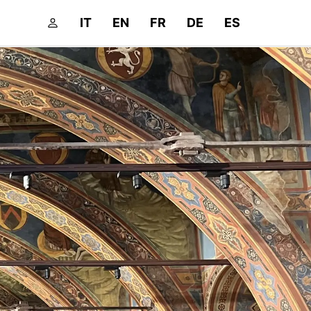
IT
EN
FR
DE
ES